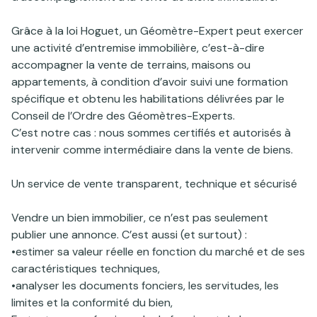
création
nos
Grâce à la loi Hoguet, un Géomètre-Expert peut exercer
de
tarifs
une activité d’entremise immobilière, c’est-à-dire
terrain à
accompagner la vente de terrains, maisons ou
contactez-
bâtir
appartements, à condition d’avoir suivi une formation
nous
spécifique et obtenu les habilitations délivrées par le
division
Conseil de l’Ordre des Géomètres-Experts.
cadastrale
C’est notre cas : nous sommes certifiés et autorisés à
intervenir comme intermédiaire dans la vente de biens.
vente de
biens
Un service de vente transparent, technique et sécurisé
immobilier
Vendre un bien immobilier, ce n’est pas seulement
publier une annonce. C’est aussi (et surtout) :
•estimer sa valeur réelle en fonction du marché et de ses
caractéristiques techniques,
•analyser les documents fonciers, les servitudes, les
limites et la conformité du bien,