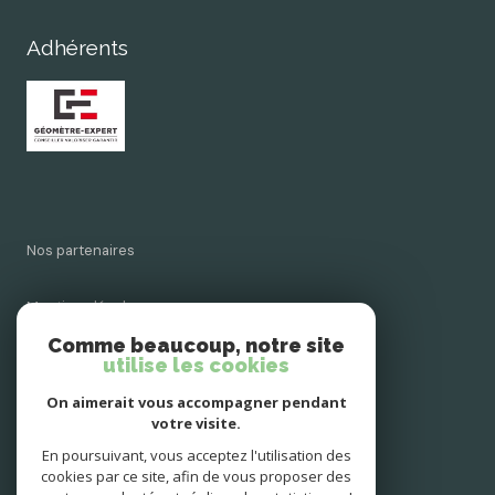
Adhérents
nos partenaires
mentions légales
Comme beaucoup, notre site
admin
utilise les cookies
On aimerait vous accompagner pendant
politique rgpd
votre visite.
En poursuivant, vous acceptez l'utilisation des
cookies
cookies par ce site, afin de vous proposer des