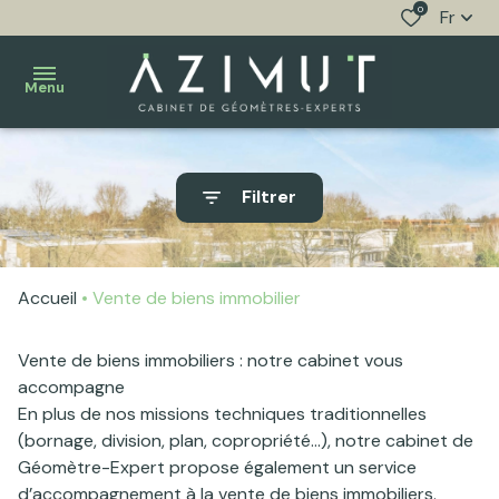
0
Fr
Menu
accueil
Filtrer
notre
copropriété
cabinet
Accueil
Vente de biens immobilier
réalisation
nos
de plans
activités
Vente de biens immobiliers : notre cabinet vous
définition
nos
accompagne
En plus de nos missions techniques traditionnelles
des
biens
(bornage, division, plan, copropriété…), notre cabinet de
limites de
à
Géomètre-Expert propose également un service
propriété
vendre
d’accompagnement à la vente de biens immobiliers.