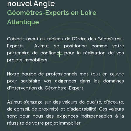
nouvel Angle
création
nos
Géomètres-Experts en Loire
de
tarifs
Atlantique
terrain à
contactez-
bâtir
nous
Cabinet inscrit au tableau de l’Ordre des Géomètres-
division
Experts, Azimut se positionne comme votre
partenaire de confiance pour la réalisation de vos
cadastrale
projets immobiliers.
vente de
Notre équipe de professionnels met tout en œuvre
biens
pour satisfaire vos exigences dans les domaines
immobilier
d’intervention du Géomètre-Expert.
Azimut s’engage sur des valeurs de qualité, d’écoute,
de conseil, de proximité et d’adaptabilité. Ces valeurs
sont pour nous des exigences indispensables à la
réussite de votre projet immobilier.